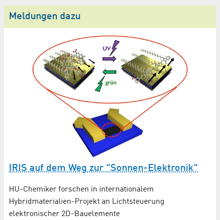
Meldungen dazu
S
Fo
in
Ku
IRIS auf dem Weg zur "Sonnen-Elektronik"
HU-Chemiker forschen in internationalem
Hybridmaterialien-Projekt an Lichtsteuerung
elektronischer 2D-Bauelemente