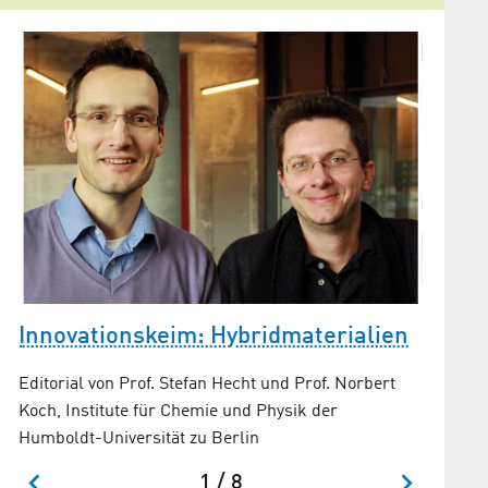
Rein, 
Innovationskeim: Hybridmaterialien
Einige 
d
Editorial von Prof. Stefan Hecht und Prof. Norbert
Zentrum
Koch, Institute für Chemie und Physik der
Humboldt-Universität zu Berlin
1 / 8