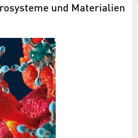
krosysteme und Materialien
aus dem
Im Kleinen ganz groß
In Adlershof ansässige Unternehmen sind führen
egen Krebs
im Bereich der Kleinsatelliten