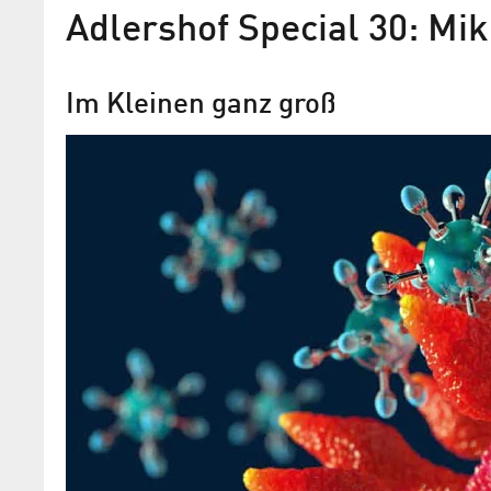
Adlershof Special 30: Mi
Im Kleinen ganz groß
Medizinischer Fortschritt 
Zwergenreich
Adlershofer Unternehmen im Kampf g
und andere Krankheiten