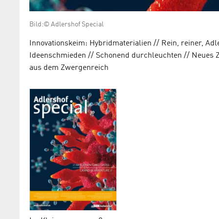
Bild:© Adlershof Special
Innovationskeim: Hybridmaterialien // Rein, reiner, Ad
Ideenschmieden // Schonend durchleuchten // Neues Ze
aus dem Zwergenreich