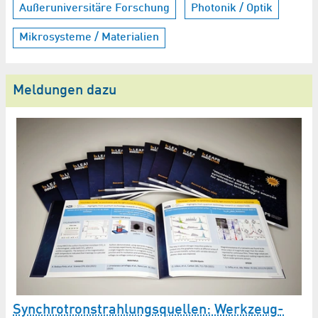
Außeruniversitäre Forschung
Photonik / Optik
Mikrosysteme / Materialien
Meldungen dazu
BE
Synchrotron­strahlungs­quellen: Werkzeug­
m