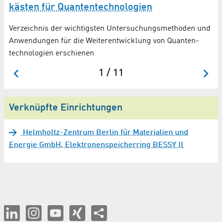
kästen für Quanten­technologien
HZ
Verzeichnis der wichtigsten Untersuchungs­methoden und
Na
Anwendungen für die Weiter­entwicklung von Quanten­
technologien erschienen
1 / 11
Verknüpfte Einrichtungen
Helmholtz-Zentrum Berlin für Materialien und
Energie GmbH, Elektronenspeicherring BESSY II