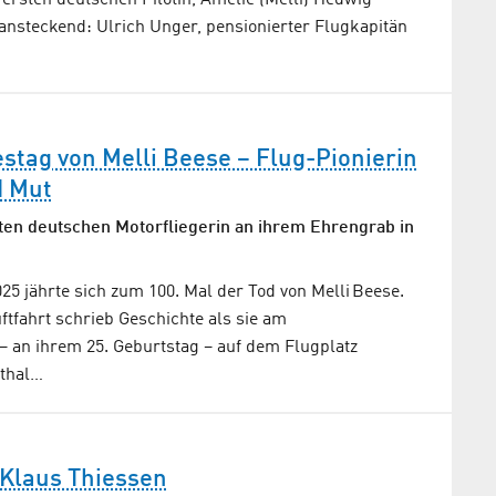
ersten deutschen Pilotin, Amelie (Melli) Hedwig
ansteckend: Ulrich Unger, pensionierter Flugkapitän
stag von Melli Beese – Flug-Pionierin
d Mut
en deutschen Motorfliegerin an ihrem Ehrengrab in
5 jährte sich zum 100. Mal der Tod von Melli Beese.
uftfahrt schrieb Geschichte als sie am
– an ihrem 25. Geburtstag – auf dem Flugplatz
sthal…
Klaus Thiessen