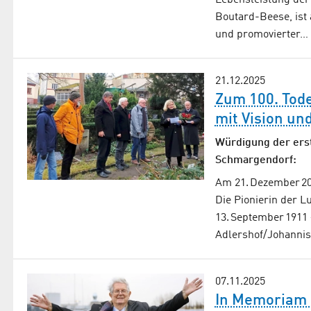
Lebensleistung der 
Boutard-Beese, ist 
und promovierter…
21.12.2025
Zum 100. Tode
mit Vision un
Würdigung der erst
Schmargendorf:
Am 21. Dezember 202
Die Pionierin der L
13. September 1911 
Adlershof/Johanni
07.11.2025
In Memoriam 