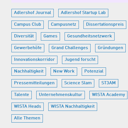
Adlershof Journal
Adlershof Startup Lab
Campus Club
Campusnetz
Dissertationspreis
Diversität
Games
Gesundheitsnetzwerk
Gewerbehöfe
Grand Challenges
Gründungen
Innovationskorridor
Jugend forscht
Nachhaltigkeit
New Work
Potenzial
Pressemitteilungen
Science Slam
ST3AM
Talente
Unternehmenskultur
WISTA Academy
WISTA Heads
WISTA Nachhaltigkeit
Alle Themen