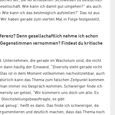
rsuchen wir, die verschiedenen Sichtweisen zu beleuchten
n Gesellschaft. Wie kann ich damit gut umgehen?" als auch
: Wie kann ich das bestmöglich aufstellen?" Das ist aus
. Wir haben gerade zum vierten Mal in Folge festgestellt,
ferenz? Denn gesellschaftlich nehme ich schon
Du Gegenstimmen vernommen? Findest du kritische
ld. Unternehmen, die gerade im Wachstum sind, die nicht
en dann häufig der Einwand, “Diversity steht gerade nicht
. Das ist in dem Moment vollkommen nachvollziehbar, auch
 Natürlich kann das Thema zum falschen Zeitpunkt kommen
nn man immer ins Gespräch kommen. Schwieriger finde ich
iversity sei gelöst, “Wir kümmern uns doch um alle. Es
 Gleichstellungsbeauftragte, es gibt
al genug”, heißt es dann. Das finde ich schwieriger, da
argumentieren und deutlich machen, dass das Thema noch