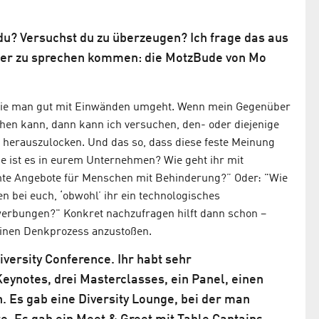
 du? Versuchst du zu überzeugen? Ich frage das aus
ter zu sprechen kommen: die MotzBude von Mo
, wie man gut mit Einwänden umgeht. Wenn mein Gegenüber
ehen kann, dann kann ich versuchen, den- oder diejenige
 herauszulocken. Und das so, dass diese feste Meinung
e ist es in eurem Unternehmen? Wie geht ihr mit
mte Angebote für Menschen mit Behinderung?” Oder: "Wie
n bei euch, ‘obwohl’ ihr ein technologisches
erbungen?" Konkret nachzufragen hilft dann schon –
inen Denkprozess anzustoßen.
ersity Conference. Ihr habt sehr
ynotes, drei Masterclasses, ein Panel, einen
 Es gab eine Diversity Lounge, bei der man