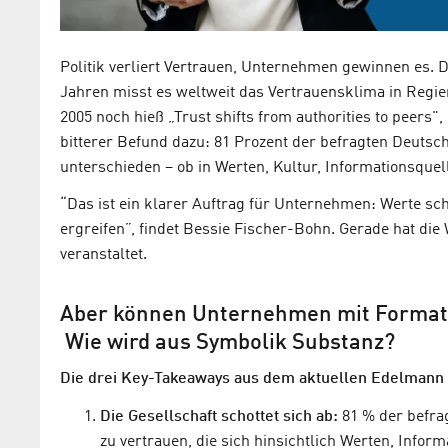
Politik verliert Vertrauen, Unternehmen gewinnen es. 
Jahren misst es weltweit das Vertrauensklima in Reg
2005 noch hieß „Trust shifts from authorities to peers
bitterer Befund dazu: 81 Prozent der befragten Deutsc
unterschieden – ob in Werten, Kultur, Informationsque
“Das ist ein klarer Auftrag für Unternehmen: Werte s
ergreifen”, findet Bessie Fischer-Bohn. Gerade hat di
veranstaltet.
Aber können Unternehmen mit Formate
Wie wird aus Symbolik Substanz?
Die drei Key-Takeaways aus dem aktuellen Edelmann T
Die Gesellschaft schottet sich ab:
81 % der befra
zu vertrauen, die sich hinsichtlich Werten, Info