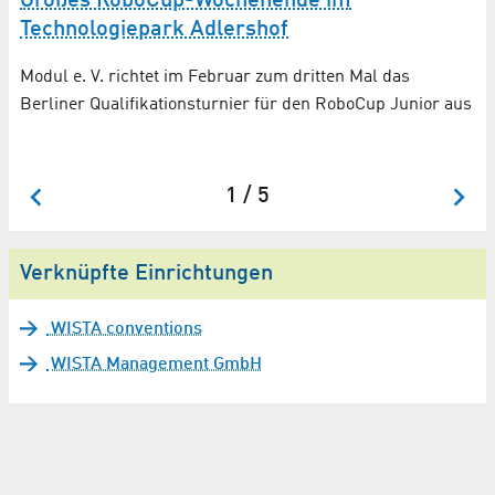
Großes RoboCup-Wochenende im
J
Technologiepark Adlershof
A
Modul e. V. richtet im Februar zum dritten Mal das
er
Zu
Berliner Qualifikationsturnier für den RoboCup Junior aus
Pl
1 / 5
Verknüpfte Einrichtungen
WISTA conventions
WISTA Management GmbH