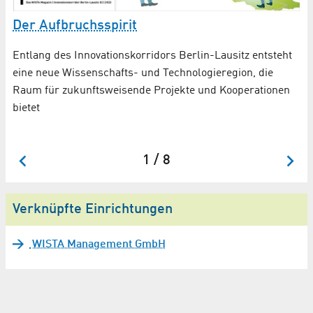
Der Aufbruchsspirit
V
on
Entlang des Innovationskorridors Berlin-Lausitz entsteht
Fü
eine neue Wissenschafts- und Technologieregion, die
de
Raum für zukunftsweisende Projekte und Kooperationen
bietet
1 / 8
Verknüpfte Einrichtungen
WISTA Management GmbH