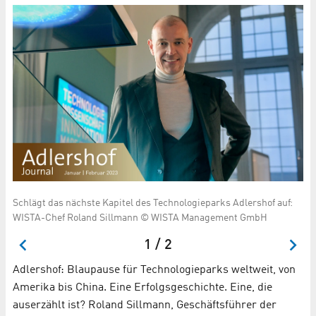
d-
Schlägt das nächste Kapitel des Technologieparks Adlershof auf:
So
WISTA-Chef Roland Sillmann © WISTA Management GmbH
Ch
1 / 2
Adlershof: Blaupause für Technologieparks weltweit, von
Amerika bis China. Eine Erfolgsgeschichte. Eine, die
auserzählt ist? Roland Sillmann, Geschäftsführer der