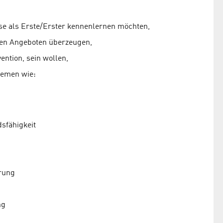
se als Erste/Erster kennenlernen möchten,
ien Angeboten überzeugen,
ention, sein wollen,
hemen wie:
sfähigkeit
rung
ng