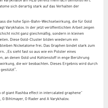
drei Varykhalov am HZB bereits mehrfach demonstriert.
tome sich derartig stark auf das Verhalten der
dass die hohe Spin-Bahn-Wechselwirkung, die für Gold
gt Varykhalov. In der jetzt veröffentlichten Arbeit zeigen
chicht nicht ganz gleichmäßig, sondern in kleinen
eilen. Diese Gold-Cluster bilden wiederum ein
leiben Nickelatome frei. Das Graphen bindet stark zum
n. „Es sieht fast so aus wie ein Polster eines
ten, an denen Gold und Kohlenstoff in enge Berührung
irkung, die wir beobachten. Dieses Ergebnis wird durch
gestützt“.
in of giant Rashba effect in intercalated graphene"
, G Bihlmayer, O Rader and A Varykhalov.