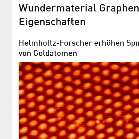
Wundermaterial Graphen 
Elektronen verhalten sich w
Eigenschaften
BESSY II-Photoelektronenspektroskopi
Graphen auf Nickel-Beschichtung
Helmholtz-Forscher erhöhen Spi
von Goldatomen