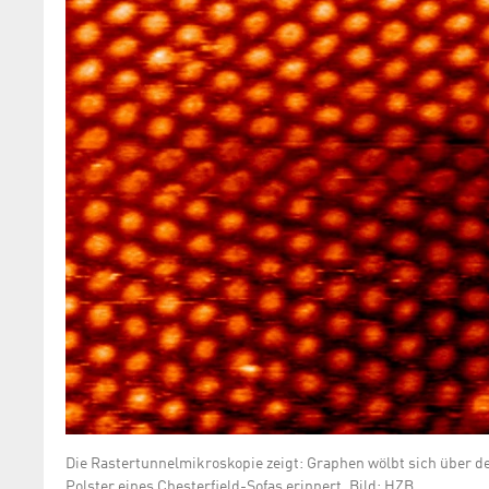
Die Rastertunnelmikroskopie zeigt: Graphen wölbt sich über de
Polster eines Chesterfield-Sofas erinnert. Bild: HZB