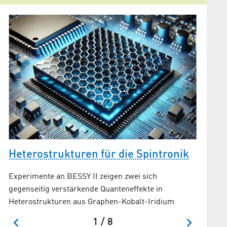
Graph
rn
neuar
HZB-Tea
Manipula
Heterostrukturen für die Spintronik
Materia
Experimente an BESSY II zeigen zwei sich
gegenseitig verstärkende Quanteneffekte in
Heterostrukturen aus Graphen-Kobalt-Iridium
1 / 8