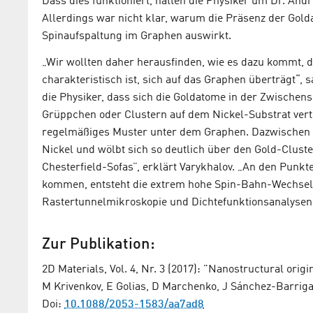
Dass dies funktioniert, hatten die Physiker um Dr. An
Allerdings war nicht klar, warum die Präsenz der Golda
Spinaufspaltung im Graphen auswirkt.
„Wir wollten daher herausfinden, wie es dazu kommt, 
charakteristisch ist, sich auf das Graphen überträgt“, sa
die Physiker, dass sich die Goldatome in der Zwischens
Grüppchen oder Clustern auf dem Nickel-Substrat vert
regelmäßiges Muster unter dem Graphen. Dazwischen b
Nickel und wölbt sich so deutlich über den Gold-Cluster
Chesterfield-Sofas”, erklärt Varykhalov. „An den Punk
kommen, entsteht die extrem hohe Spin-Bahn-Wechselw
Rastertunnelmikroskopie und Dichtefunktionsanalysen 
Zur Publikation:
2D Materials, Vol. 4, Nr. 3 (2017): "Nanostructural orig
M Krivenkov, E Golias, D Marchenko, J Sánchez-Barriga
Doi:
10.1088/2053-1583/aa7ad8