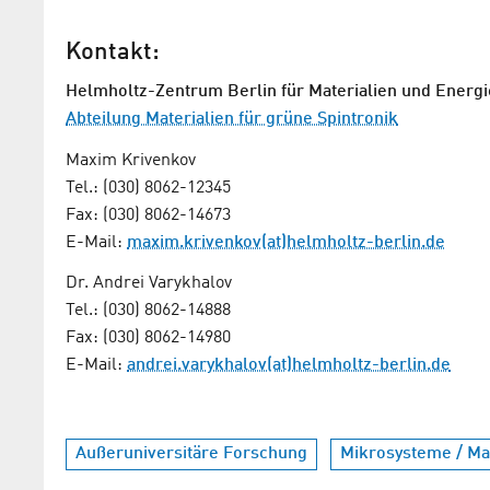
Kontakt:
Helmholtz-Zentrum Berlin für Materialien und Energi
Abteilung Materialien für grüne Spintronik
Maxim Krivenkov
Tel.: (030) 8062-12345
Fax: (030) 8062-14673
E-Mail:
maxim.krivenkov(at)helmholtz-berlin.de
Dr. Andrei Varykhalov
Tel.: (030) 8062-14888
Fax: (030) 8062-14980
E-Mail:
andrei.varykhalov(at)helmholtz-berlin.de
Außeruniversitäre Forschung
Mikrosysteme / Mat