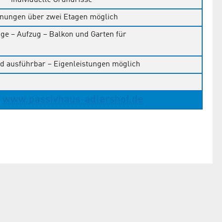
 – individuelle Grundrisse
nungen über zwei Etagen möglich
ge – Aufzug – Balkon und Garten für
nd ausführbar – Eigenleistungen möglich
0
www.passivhaus-adlershof.de