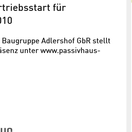
riebsstart für
010
 Baugruppe Adlershof GbR stellt
präsenz unter www.passivhaus-
Jährliche Heizkosten unter 1
s neues
Euro/qm: Baugruppe Adlershof Gb
 Campus"
startet mit Passivhäusern