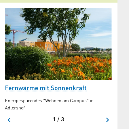
Grüne
R
Wohnq
Fernwärme mit Sonnenkraft
Energiesparendes "Wohnen am Campus" in
Adlershof
1 / 3