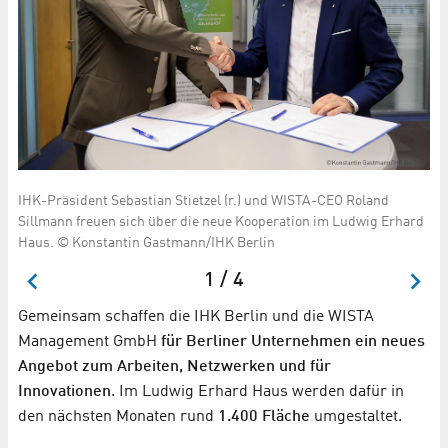
IHK-Präsident Sebastian Stietzel (r.) und WISTA-CEO Roland
© 
K
Sillmann freuen sich über die neue Kooperation im Ludwig Erhard
Haus. © Konstantin Gastmann/IHK Berlin
1 / 4
Gemeinsam schaffen die IHK Berlin und die WISTA
Management GmbH
für Berliner Unternehmen ein neues
Angebot zum Arbeiten, Netzwerken und für
Innovationen
. Im Ludwig Erhard Haus werden dafür in
den nächsten Monaten rund
1.400 Fläche
umgestaltet.