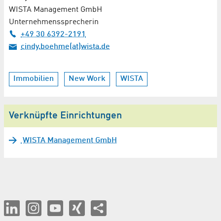
WISTA Management GmbH
Unternehmenssprecherin
+49 30 6392-2191
cindy.boehme(at)wista.de
Immobilien
New Work
WISTA
Verknüpfte Einrichtungen
WISTA Management GmbH