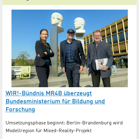
K
M
WIR!-Bündnis MR4B überzeugt
Bundesministerium für Bildung und
Bü
Forschung
un
un
d
Umsetzungsphase beginnt: Berlin-Brandenburg wird
Modellregion für Mixed-Reality-Projekt