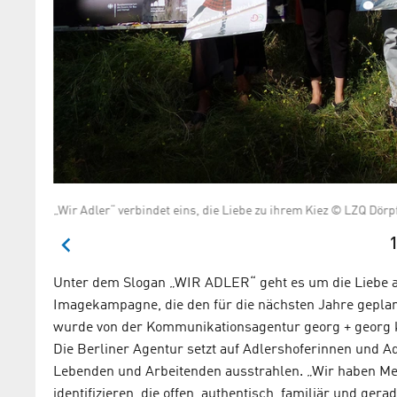
„Wir Adler“ verbindet eins, die Liebe zu ihrem Kiez © LZQ Dörp
1
Unter dem Slogan „WIR ADLER“ geht es um die Liebe auf
Imagekampagne, die den für die nächsten Jahre gepla
wurde von der Kommunikationsagentur georg + georg k
Die Berliner Agentur setzt auf Adlershoferinnen und Ad
Lebenden und Arbeitenden ausstrahlen. „Wir haben Men
identifizieren, die offen, authentisch, familiär und ge