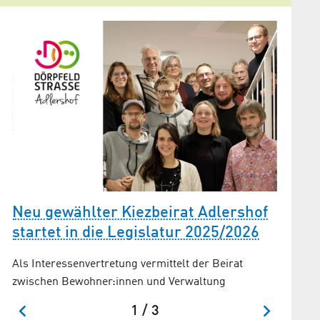
Bunde
Stadt
Das Proj
nachhalt
Program
Zentren
Neu gewählter Kiezbeirat Adlershof
ie
startet in die Legislatur 2025/2026
Als Interessenvertretung vermittelt der Beirat
zwischen Bewohner:innen und Verwaltung
1 / 3