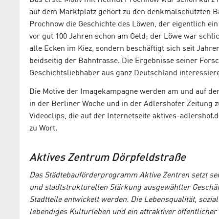
Das erste Motiv mit Helmut Prochnow war schon kurz n
auf dem Marktplatz gehört zu den denkmalschützten B
Prochnow die Geschichte des Löwen, der eigentlich ein 
vor gut 100 Jahren schon am Geld; der Löwe war schlic
alle Ecken im Kiez, sondern beschäftigt sich seit Jahre
beidseitig der Bahntrasse. Die Ergebnisse seiner For
Geschichtsliebhaber aus ganz Deutschland interessiere
Die Motive der Imagekampagne werden am und auf dem 
in der Berliner Woche und in der Adlershofer Zeitung z
Videoclips, die auf der Internetseite aktives-adlershof
zu Wort.
Aktives Zentrum Dörpfeldstraße
Das Städtebauförderprogramm Aktive Zentren setzt seit
und stadtstrukturellen Stärkung ausgewählter Geschäft
Stadtteile entwickelt werden. Die Lebensqualität, sozia
lebendiges Kulturleben und ein attraktiver öffentliche