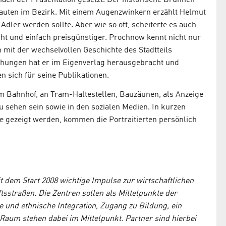
ach der Präsentation gesetzt. Der historische Brunnen
auten im Bezirk. Mit einem Augenzwinkern erzählt Helmut
Adler werden sollte. Aber wie so oft, scheiterte es auch
ht und einfach preisgünstiger. Prochnow kennt nicht nur
n mit der wechselvollen Geschichte des Stadtteils
schungen hat er im Eigenverlag herausgebracht und
n sich für seine Publikationen.
Bahnhof, an Tram-Haltestellen, Bauzäunen, als Anzeige
u sehen sein sowie in den sozialen Medien. In kurzen
.de gezeigt werden, kommen die Portraitierten persönlich
 dem Start 2008 wichtige Impulse zur wirtschaftlichen
sstraßen. Die Zentren sollen als Mittelpunkte der
le und ethnische Integration, Zugang zu Bildung, ein
r Raum stehen dabei im Mittelpunkt. Partner sind hierbei