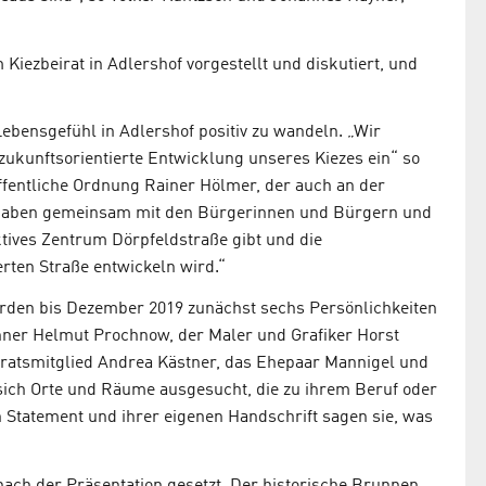
ezbeirat in Adlershof vorgestellt und diskutiert, und
 Lebensgefühl in Adlershof positiv zu wandeln. „Wir
ukunftsorientierte Entwicklung unseres Kiezes ein“ so
ffentliche Ordnung Rainer Hölmer, der auch an der
n haben gemeinsam mit den Bürgerinnen und Bürgern und
ives Zentrum Dörpfeldstraße gibt und die
rten Straße entwickeln wird.“
rden bis Dezember 2019 zunächst sechs Persönlichkeiten
enner Helmut Prochnow, der Maler und Grafiker Horst
iratsmitglied Andrea Kästner, das Ehepaar Mannigel und
sich Orte und Räume ausgesucht, die zu ihrem Beruf oder
 Statement und ihrer eigenen Handschrift sagen sie, was