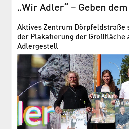
„Wir Adler“ – Geben dem 
Bundesförderung für das
StadtteilHUB in der Dörpfe
Aktives Zentrum Dörpfeldstraße 
der Plakatierung der Großfläche 
Das Projekt erhält für die Entwicklung 
nachhaltigen Lieferlogistik 225.000 € 
Adlergestell
Programm „Zukunftsfähige Innenstädt
Zentren“