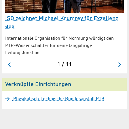
E
ISO zeichnet Michael Krumrey für Exzellenz
g
aus
PT
Internationale Organisation für Normung würdigt den
En
PTB-Wissenschaftler für seine langjährige
Leitungsfunktion
1 / 11
Verknüpfte Einrichtungen
Physikalisch-Technische Bundesanstalt PTB