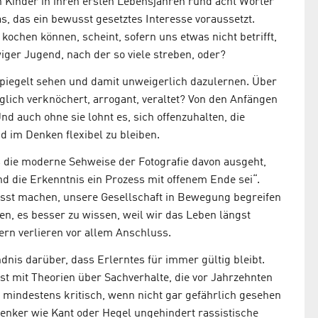
n Kinder in ihren ersten Lebensjahren rund acht Wörter
, das ein bewusst gesetztes Interesse voraussetzt.
kochen können, scheint, sofern uns etwas nicht betrifft,
iger Jugend, nach der so viele streben, oder?
spiegelt sehen und damit unweigerlich dazulernen. Über
öglich verknöchert, arrogant, veraltet? Von den Anfängen
d auch ohne sie lohnt es, sich offenzuhalten, die
 im Denken flexibel zu bleiben.
s die moderne Sehweise der Fotografie davon ausgeht,
d die Erkenntnis ein Prozess mit offenem Ende sei“.
usst machen, unsere Gesellschaft in Bewegung begreifen
en, es besser zu wissen, weil wir das Leben längst
rn verlieren vor allem Anschluss.
ndnis darüber, dass Erlerntes für immer gültig bleibt.
ist mit Theorien über Sachverhalte, die vor Jahrzehnten
e mindestens kritisch, wenn nicht gar gefährlich gesehen
nker wie Kant oder Hegel ungehindert rassistische