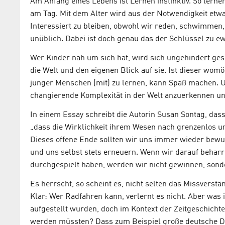
Am Anfang eines Lebens ist Lernen instinktiv. So lerne
am Tag. Mit dem Alter wird aus der Notwendigkeit etwas
Interessiert zu bleiben, obwohl wir reden, schwimmen, 
unüblich. Dabei ist doch genau das der Schlüssel zu ew
Wer Kinder nah um sich hat, wird sich ungehindert ge
die Welt und den eigenen Blick auf sie. Ist dieser wom
junger Menschen (mit) zu lernen, kann Spaß machen. Un
changierende Komplexität in der Welt anzuerkennen und
In einem Essay schreibt die Autorin Susan Sontag, das
„dass die Wirklichkeit ihrem Wesen nach grenzenlos un
Dieses offene Ende sollten wir uns immer wieder bew
und uns selbst stets erneuern. Wenn wir darauf beharr
durchgespielt haben, werden wir nicht gewinnen, sonde
Es herrscht, so scheint es, nicht selten das Missverstä
Klar: Wer Radfahren kann, verlernt es nicht. Aber was 
aufgestellt wurden, doch im Kontext der Zeitgeschicht
werden müssten? Dass zum Beispiel große deutsche De