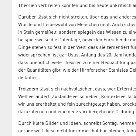
Theorien verbreiten konnten und bis heute unkritisch 
Darüber lässt sich nicht streiten, über das und ander
Würde und Leibeswohl von Menschen geht. Auch scheinb
in Stein gemeißelt, sondern spiegeln das Wissen zu ei
beispielsweise die Datenlage, bewerten Forschende die 
Dinge stehen so fest in der Welt, dass sie zementiert 
widersprechen, ist gar Usus. Anfang des 20. Jahrhunde
dass unendlich viele Theorien zu einer Beobachtung p
der Quantitäten gibt, wie der Hirnforscher Stanislas D
diskutiert.
Trotzdem lässt sich nachvollziehen, dass, wer Erlerntes
Welt verändert, Zustände verschieben, Kontexte verfärb
wir uns erarbeitet und fein zurechtgelegt haben, bröck
dazuzulernen und eine neue vorübergehende Ordnung z
Durch klare Bilder und Ideen, schreibt Sontag, nehme
gerade weil diese nicht für immer haltbar bleiben, loh