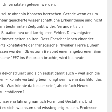
an Universitäten gelesen werden.
es sollte ohnehin Konsens herrschen. Gerade wenn es um
ar gesicherte wissenschaftliche Erkenntnisse sind nicht
nem bestimmten Zeitpunkt wider. Verändert sich
Situation neu und korrigieren Fehler. Die wenigsten
für immer gelten sollten. Dass Forscher:innen einander
rts konstatierte der französische Physiker Pierre Duhem,
assen würden. Ob es zum Beispiel einen angeborenen Sinn
ehaene 1997 ins Gespräch brachte, wird bis heute
 dekonstruiert und sich selbst damit auch – weil sich die
en –, könnte vorläufig beunruhigt sein, wenn das Bild, das
elt. „Was könnte da besser sein“, als einfach Neues
u etablieren?
 unsere Erfahrung nämlich Form und Gestalt an. Und
nt es sich, wachsam und wissbegierig zu sein. Professor