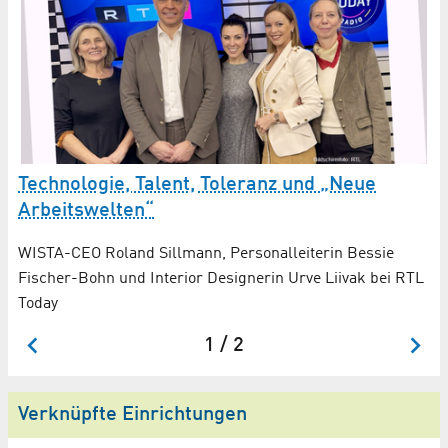
Technologie, Talent, Toleranz und „Neue
E
m
Arbeitswelten“
I
B
WISTA-CEO Roland Sillmann, Personalleiterin Bessie
Fischer-Bohn und Interior Designerin Urve Liivak bei RTL
Pr
Today
Wi
1 / 2
Verknüpfte Einrichtungen