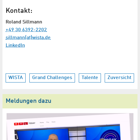
Kontakt:
Roland Sillmann
+49 30 6392-2202
sillmann(at)wista.de
LinkedIn
WISTA
Grand Challenges
Talente
Zuversicht
Meldungen dazu