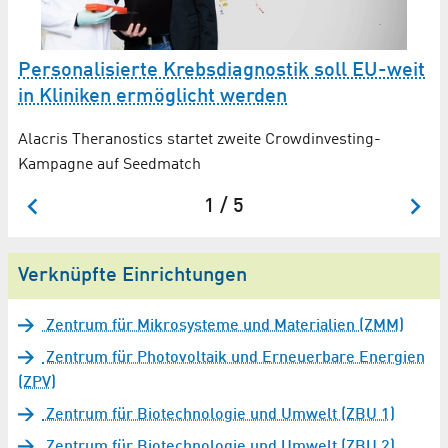
nd
Personalisierte Krebs­diagnostik soll EU-weit
W
m
in Kliniken ermöglicht werden
Ad
Im
Alacris Theranostics startet zweite Crowdinvesting-
Kampagne auf Seedmatch
1 / 5
Verknüpfte Einrichtungen
Zentrum für Mikrosysteme und Materialien (ZMM)
Zentrum für Photovoltaik und Erneuerbare Energien
(ZPV)
Zentrum für Biotechnologie und Umwelt (ZBU 1)
Zentrum für Biotechnologie und Umwelt (ZBU 2)