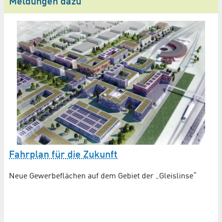
Meldungen dazu
S
Fahrplan für die Zukunft
A
S
Neue Gewerbeflächen auf dem Gebiet der „Gleislinse“
Wi
De
bl