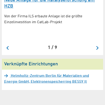
Neue Anlage für die Katalyseforschung am
HZB
S
in
Von der Firma ILS erbaute Anlage ist die größte
Einzelinvestition im CatLab-Projekt
Be
Ca
1 / 9
Verknüpfte Einrichtungen
Helmholtz-Zentrum Berlin für Materialien und
Energie GmbH, Elektronenspeicherring BESSY II