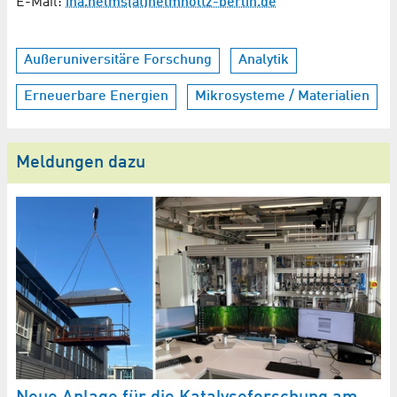
E-Mail:
ina.helms(at)helmholtz-berlin.de
Außeruniversitäre Forschung
Analytik
Erneuerbare Energien
Mikrosysteme / Materialien
Meldungen dazu