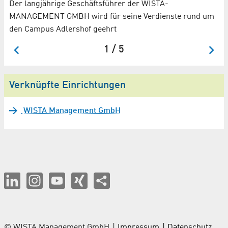
Der langjährige Geschäftsführer der WISTA-
Ne
MANAGEMENT GMBH wird für seine Verdienste rund um
Ze
den Campus Adlershof geehrt
1 / 5
Verknüpfte Einrichtungen
WISTA Management GmbH
© WISTA Management GmbH
Impressum
Datenschutz