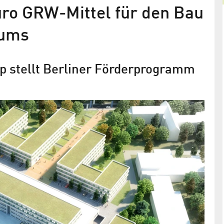
Euro GRW-Mittel für den Bau
rums
p stellt Berliner Förderprogramm
5G kann der digitalen Energiewend
r
den Weg bereiten
gszentrum
Stromnetz Berlin, Ericsson und die Deutsche
Telekom testen Mobilfunkstandard 5G in Berlin
Adlershof und Bonn