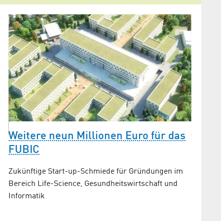
Innova
Weitere neun Millionen Euro für das
Model
e
FUBIC
Die Ene
Zukünftige Start-up-Schmiede für Gründungen im
Innovat
Bereich Life-Science, Gesundheitswirtschaft und
sogenan
Informatik
ausschl