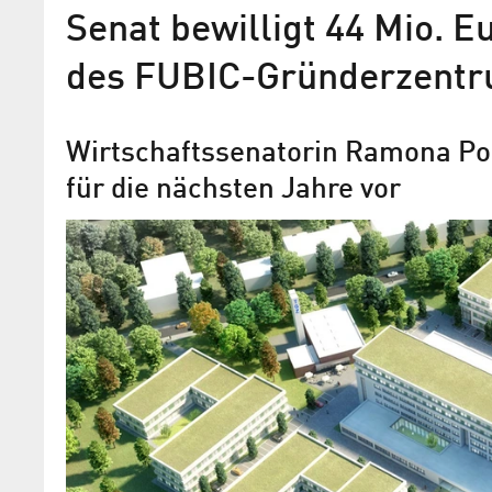
Senat bewilligt 44 Mio. 
des FUBIC-Gründerzent
Wirtschaftssenatorin Ramona Po
für die nächsten Jahre vor
Städtebaulicher Vertrag fü
Innovations- und Gründun
FUBIC in Berlin-Dahlem
unterzeichnet
Fertigstellung Ende 2021