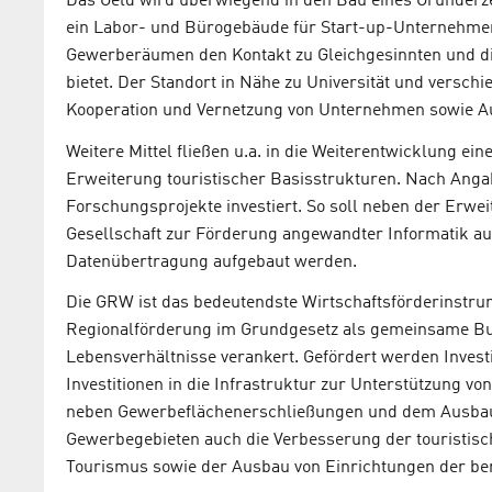
Das Geld wird überwiegend in den Bau eines Gründerz
ein Labor- und Bürogebäude für Start-up-Unternehmen
Gewerberäumen den Kontakt zu Gleichgesinnten und d
bietet. Der Standort in Nähe zu Universität und versc
Kooperation und Vernetzung von Unternehmen sowie A
Weitere Mittel fließen u.a. in die Weiterentwicklung e
Erweiterung touristischer Basisstrukturen. Nach Ang
Forschungsprojekte investiert. So soll neben der Erwe
Gesellschaft zur Förderung angewandter Informatik auc
Datenübertragung aufgebaut werden.
Die GRW ist das bedeutendste Wirtschaftsförderinstrume
Regionalförderung im Grundgesetz als gemeinsame Bu
Lebensverhältnisse verankert. Gefördert werden Invest
Investitionen in die Infrastruktur zur Unterstützung v
neben Gewerbeflächenerschließungen und dem Ausbau
Gewerbegebieten auch die Verbesserung der touristisc
Tourismus sowie der Ausbau von Einrichtungen der ber