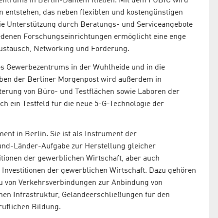
entrums in Berlin-Dahlem fließen. Mit dem FUBIC wird
 entstehen, das neben flexiblen und kostengünstigen
ie Unterstützung durch Beratungs- und Serviceangebote
hiedenen Forschungseinrichtungen ermöglicht eine enge
ustausch, Networking und Förderung.
ines Gewerbezentrums in der Wuhlheide und in die
aben der Berliner Morgenpost wird außerdem in
iterung von Büro- und Testflächen sowie Laboren der
h ein Testfeld für die neue 5-G-Technologie der
nt in Berlin. Sie ist als Instrument der
nd-Länder-Aufgabe zur Herstellung gleicher
itionen der gewerblichen Wirtschaft, aber auch
on Investitionen der gewerblichen Wirtschaft. Dazu gehören
 von Verkehrsverbindungen zur Anbindung von
hen Infrastruktur, Geländeerschließungen für den
uflichen Bildung.