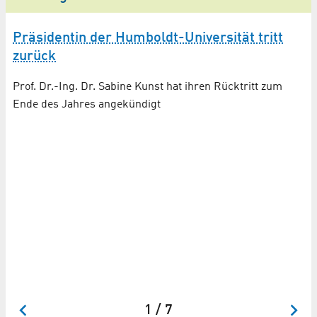
Präsidentin der Humboldt-Universität tritt
K
zurück
V
Prof. Dr.-Ing. Dr. Sabine Kunst hat ihren Rücktritt zum
Ad
Ende des Jahres angekündigt
Pi
Le
t-
U
1 / 7