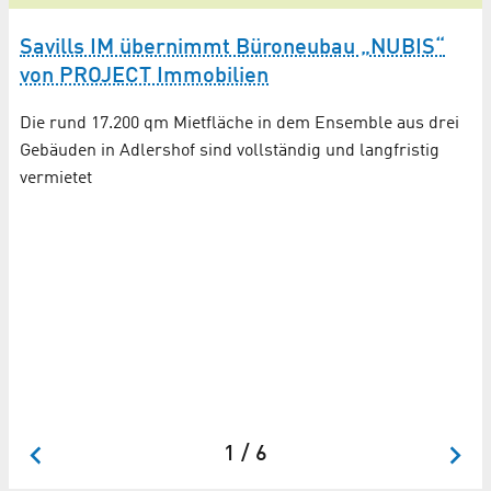
Savills IM übernimmt Büroneubau „NUBIS“
von PROJECT Immobilien
Die rund 17.200 qm Mietfläche in dem Ensemble aus drei
Gebäuden in Adlershof sind vollständig und langfristig
vermietet
P
E
Ap
1 / 6