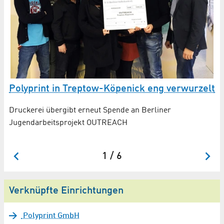
Polyprint in Treptow-Köpenick eng verwurzelt
Po
J
Druckerei übergibt erneut Spende an Berliner
Jugendarbeitsprojekt OUTREACH
Pr
Dr
1 / 6
Verknüpfte Einrichtungen
Polyprint GmbH