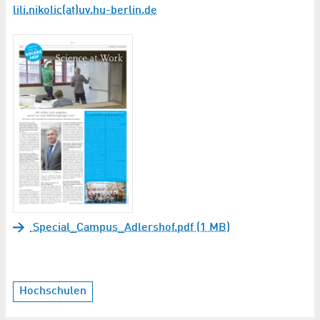
lili.nikolic(at)uv.hu-berlin.de
Special_Campus_Adlershof.pdf (1 MB)
Hochschulen