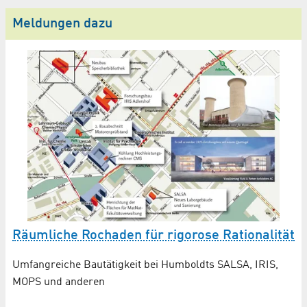
Meldungen dazu
Räumliche Rochaden für rigorose Rationalität
W
Umfangreiche Bautätigkeit bei Humboldts SALSA, IRIS,
Da
MOPS und anderen