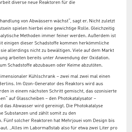
arbeit diverse neue Reaktoren für die
handlung von Abwässern wächst“, sagt er. Nicht zuletzt
ein spielen hierbei eine gewichtige Rolle. Gleichzeitig
nalytische Methoden immer feiner werden. Außerdem ist
. Mit einigen dieser Schadstoffe kommen herkömmliche
sie allerdings nicht zu bewältigen. Viele auf dem Markt
ung arbeiten bereits unter Anwendung der Oxidation.
, um Schadstoffe abzubauen oder Keime abzutöten.
dimensionaler Kühlschrank – zwei mal zwei mal einen
 Berlins. Im Ozon-Generator des Reaktors wird aus
den in einem nächsten Schritt gemischt, das ozonisierte
n“ auf Glasscheiben – den Photokatalysator –
nd das Abwasser wird gereinigt. Die Photokatalyse
he Substanzen und zählt somit zu den
. Fünf solcher Reaktoren hat Mehrjouei vom Design bis
aut. „Alles im Labormaßstab also für etwa zwei Liter pro