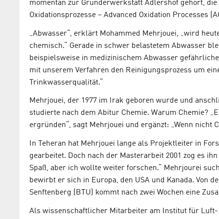
momentan zur Gründerwerkstatt Adlershof gehört, die r
Oxidationsprozesse – Advanced Oxidation Processes (A
„Abwasser“, erklärt Mohammed Mehrjouei, „wird heute i
chemisch.“ Gerade in schwer belastetem Abwasser bleib
beispielsweise in medizinischem Abwasser gefährlich
mit unserem Verfahren den Reinigungsprozess um eine 
Trinkwasserqualität.“
Mehrjouei, der 1977 im Irak geboren wurde und anschli
studierte nach dem Abitur Chemie. Warum Chemie? „Es 
ergründen“, sagt Mehrjouei und ergänzt: „Wenn nicht 
In Teheran hat Mehrjouei lange als Projektleiter in F
gearbeitet. Doch nach der Masterarbeit 2001 zog es ih
Spaß, aber ich wollte weiter forschen.“ Mehrjourei sucht
bewirbt er sich in Europa, den USA und Kanada. Von d
Senftenberg (BTU) kommt nach zwei Wochen eine Zusa
Als wissenschaftlicher Mitarbeiter am Institut für Lu