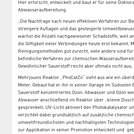
Hier erforscht, entwickelt und baut er für seine Doktor
Abwasseraufbereitung.
„Die Nachfrage nach neuen effektiven Verfahren zur Be
strengere Auflagen und das gesteigerte Umweltbewussts
wächst die Anzahl nachgewiesener Schadstoffe, weil a
die Giftigkeit vieler Verbindungen heute erst bekannt
Reinigungsmethoden gut zurecht, viele andere sind für 
befindliche Verfahren zur chemischen Wasseraufbereit
Gewöhnlicher Sauerstoff reicht aber oftmals nicht aus
Mehrjoueis Reaktor „PhoCatZo“ sieht aus wie ein über
Meter. Gebaut hat er ihn in seiner Garage im Südosten
Sauerstoff konzentriertes Ozon. Abwasser und Ozon wer
Abwasser anschließend im Reaktor über „kleine Dusche
gesprenkelt. UV-Licht aktiviert den Photokatalysator u
verzichtet dabei grundsätzlich auf zusätzliche chemisc
umweltfreundlichsten und nachhaltigsten Technologien
zur Applikation in seiner Promotion entwickelt und geb