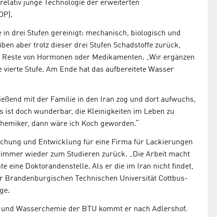
elativ junge Technologie der erweiterten
OP).
n drei Stufen gereinigt: mechanisch, biologisch und
en aber trotz dieser drei Stufen Schadstoffe zurück,
e Reste von Hormonen oder Medikamenten. „Wir ergänzen
vierte Stufe. Am Ende hat das aufbereitete Wasser
eßend mit der Familie in den Iran zog und dort aufwuchs,
ist doch wunderbar, die Kleinigkeiten im Leben zu
Chemiker, dann wäre ich Koch geworden.“
orschung und Entwicklung für eine Firma für Lackierungen
n immer wieder zum Studieren zurück. „Die Arbeit macht
e eine Doktorandenstelle. Als er die im Iran nicht findet,
er Brandenburgischen Technischen Universität Cottbus-
ge.
ft- und Wasserchemie der BTU kommt er nach Adlershof.