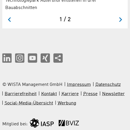
Technologiepark Adlershof entstehen in drei
Kl
Bauabschnitten
1 / 2
© WISTA Management GmbH
Impressum
Datenschutz
Barrierefreiheit
Kontakt
Karriere
Presse
Newsletter
Social-Media-Übersicht
Werbung
Mitglied bei: