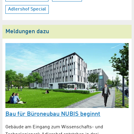
Adlershof Special
Meldungen dazu
Bau für Büroneubau NUBIS beginnt
A
Gebäude am Eingang zum Wissenschafts- und