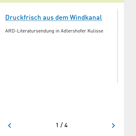
Druckfrisch aus dem Windkanal
ARD-Literatursendung in Adlershofer Kulisse
Wer i
Ihr "Weg
Windkan
1 / 4