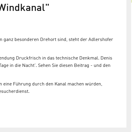
"Windkanal"
Das Erste macht Adlershofer
Windkanal zum Time Tunnel
ikdenkmal als
Thomas Kausch goes Guido Knopp in ARD Doku
 ganz besonderen Drehort sind, steht der Adlershofer
„Geheimnis Geschichte“
Sendung Druckfrisch in das technische Denkmal. Denis
Tage in die Nacht'. Sehen Sie diesen Beitrag - und den
ern eine Führung durch den Kanal machen würden,
esucherdienst.