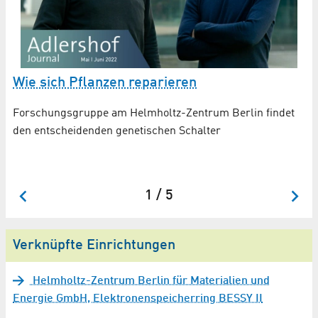
Wie sich Pflanzen reparieren
N
S
Forschungsgruppe am Helmholtz-Zentrum Berlin findet
den entscheidenden genetischen Schalter
Su
uf
di
be
1 / 5
Verknüpfte Einrichtungen
Helmholtz-Zentrum Berlin für Materialien und
Energie GmbH, Elektronenspeicherring BESSY II