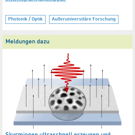
Photonik / Optik
Außeruniversitäre Forschung
Meldungen dazu
-
W
Ze