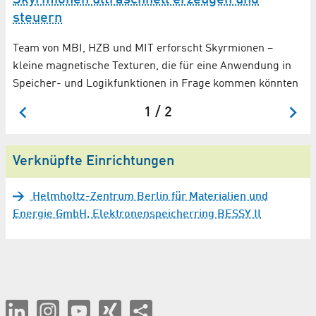
Skyrmionen ultraschnell erzeugen und
Mi
steuern
BE
Team von MBI, HZB und MIT erforscht Skyrmionen –
Ma
kleine magnetische Texturen, die für eine Anwendung in
Speicher- und Logikfunktionen in Frage kommen könnten
1 / 2
Verknüpfte Einrichtungen
Helmholtz-Zentrum Berlin für Materialien und
Energie GmbH, Elektronenspeicherring BESSY II