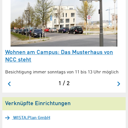
Wohnen am Campus: Das Musterhaus von
1
NCC steht
Be
Besichtigung immer sonntags von 11 bis 13 Uhr möglich
1 / 2
Verknüpfte Einrichtungen
WISTA.Plan GmbH