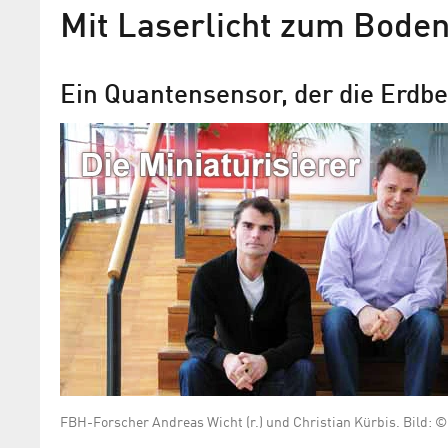
Mit Laserlicht zum Bode
Ein Quantensensor, der die Erd
Laserexperimente im Welt
Wackelt Albert Einsteins Äquivalenzpri
FBH-Forscher Andreas Wicht (r.) und Christian Kürbis. Bild: ©