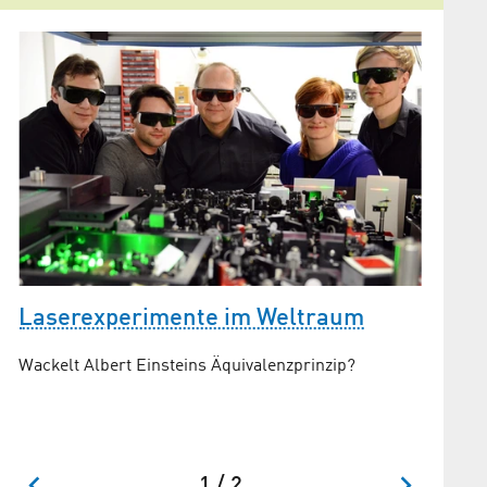
Laserexperimente im Weltraum
Adler
Septe
Wackelt Albert Einsteins Äquivalenzprinzip?
r
Wir mach
Wissens
1 / 2