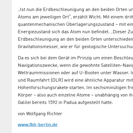
„Ist nun die Erdbeschleunigung an den beiden Orten un
Atoms am jeweiligen Ort“, erzählt Wicht. Mit einem dr
quantenmechanischen Überlagerungszustand – mit eine
Energiezustand sich das Atom nun befindet. „Dieser Zus
Erdbeschleunigung an den beiden Orten unterschieden 
Gravitationsmesser, wie er für geologische Untersuchu
Da es sich bei dem Gerät im Prinzip um einen Beschleu
Navigationszwecke, wenn die gewohnte Satelliten-Navig
Weltraummissionen oder auf U-Booten unter Wasser. 
und Raumfahrt (DLR) wird eine ähnliche Apparatur mit
Höhenforschungsrakete starten. Im sechsminütigen frei
Körper – also auch einzelne Atome – unabhängig von ihr
Galilei bereits 1592 in Padua aufgestellt hatte.
von Wolfgang Richter
www.fbh-berlin.de