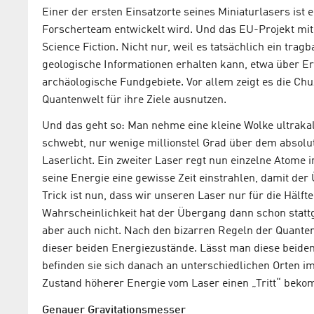
Einer der ersten Einsatzorte seines Miniaturlasers ist 
Forscherteam entwickelt wird. Und das EU-Projekt mi
Science Fiction. Nicht nur, weil es tatsächlich ein tr
geologische Informationen erhalten kann, etwa über E
archäologische Fundgebiete. Vor allem zeigt es die Ch
Quantenwelt für ihre Ziele ausnutzen.
Und das geht so: Man nehme eine kleine Wolke ultrak
schwebt, nur wenige millionstel Grad über dem absolut
Laserlicht. Ein zweiter Laser regt nun einzelne Atome
seine Energie eine gewisse Zeit einstrahlen, damit der 
Trick ist nun, dass wir unseren Laser nur für die Hälfte
Wahrscheinlichkeit hat der Übergang dann schon stattg
aber auch nicht. Nach den bizarren Regeln der Quant
dieser beiden Energiezustände. Lässt man diese beide
befinden sie sich danach an unterschiedlichen Orten 
Zustand höherer Energie vom Laser einen „Tritt“ beko
Genauer Gravitationsmesser