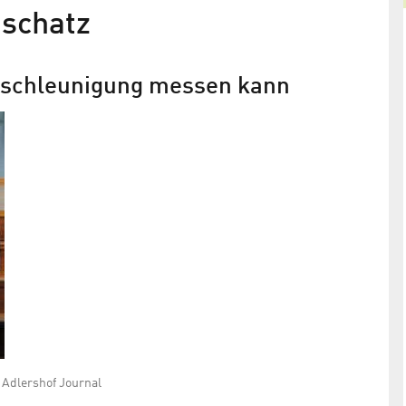
nschatz
beschleunigung messen kann
raum
Adlershof Journal
September/Oktober 2012
nzip?
Wir machen neugierig: Auf Entdeckungstour in de
Wissenschaftsstadt
 Adlershof Journal