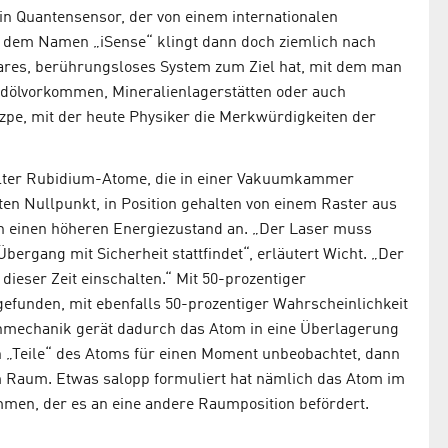
ein Quantensensor, der von einem internationalen
t dem Namen „iSense“ klingt dann doch ziemlich nach
agbares, berührungsloses System zum Ziel hat, mit dem man
rdölvorkommen, Mineralienlagerstätten oder auch
uzpe, mit der heute Physiker die Merkwürdigkeiten der
alter Rubidium-Atome, die in einer Vakuumkammer
en Nullpunkt, in Position gehalten von einem Raster aus
 in einen höheren Energiezustand an. „Der Laser muss
Übergang mit Sicherheit stattfindet“, erläutert Wicht. „Der
 dieser Zeit einschalten.“ Mit 50-prozentiger
efunden, mit ebenfalls 50-prozentiger Wahrscheinlichkeit
enmechanik gerät dadurch das Atom in eine Überlagerung
n „Teile“ des Atoms für einen Moment unbeobachtet, dann
im Raum. Etwas salopp formuliert hat nämlich das Atom im
mmen, der es an eine andere Raumposition befördert.