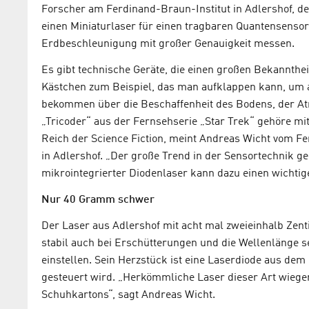
Forscher am Ferdinand-Braun-Institut in Adlershof, de
einen Miniaturlaser für einen tragbaren Quantensensor
Erdbeschleunigung mit großer Genauigkeit messen.
Es gibt technische Geräte, die einen großen Bekannthei
Kästchen zum Beispiel, das man aufklappen kann, um 
bekommen über die Beschaffenheit des Bodens, der At
„Tricoder“ aus der Fernsehserie „Star Trek“ gehöre mit
Reich der Science Fiction, meint Andreas Wicht vom F
in Adlershof. „Der große Trend in der Sensortechnik ge
mikrointegrierter Diodenlaser kann dazu einen wichtige
Nur 40 Gramm schwer
Der Laser aus Adlershof mit acht mal zweieinhalb Zen
stabil auch bei Erschütterungen und die Wellenlänge se
einstellen. Sein Herzstück ist eine Laserdiode aus dem
gesteuert wird. „Herkömmliche Laser dieser Art wieg
Schuhkartons“, sagt Andreas Wicht.