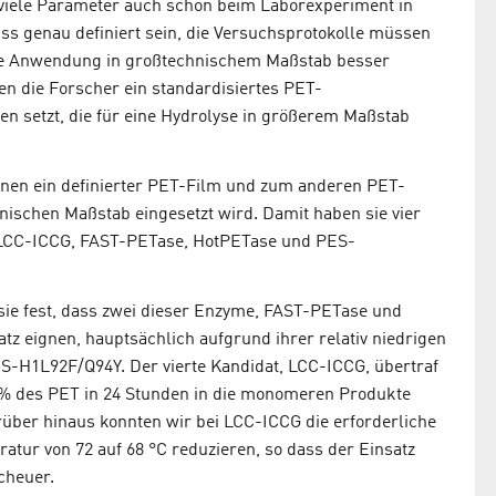
 viele Parameter auch schon beim Laborexperiment in
s genau definiert sein, die Versuchsprotokolle müssen
ihre Anwendung in großtechnischem Maßstab besser
en die Forscher ein standardisiertes PET-
en setzt, die für eine Hydrolyse in größerem Maßstab
inen ein definierter PET-Film und zum anderen PET-
hnischen Maßstab eingesetzt wird. Damit haben sie vier
: LCC-ICCG, FAST-PETase, HotPETase und PES-
sie fest, dass zwei dieser Enzyme, FAST-PETase und
tz eignen, hauptsächlich aufgrund ihrer relativ niedrigen
ES-H1L92F/Q94Y. Der vierte Kandidat, LCC-ICCG, übertraf
% des PET in 24 Stunden in die monomeren Produkte
über hinaus konnten wir bei LCC-ICCG die erforderliche
ur von 72 auf 68 °C reduzieren, so dass der Einsatz
cheuer.