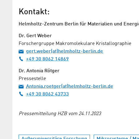
Kontakt:
Helmholtz-Zentrum Berlin für Materialien und Energi
Dr. Gert Weber
Forschergruppe Makromolekulare Kristallographie
gert.weber(at)helmholtz-berlin.de
+49 30 8062 14869
Dr. Antonia Rötger
Pressestelle
Antonia.roetger(at)helmholtz-berlin.de
+49 30 8062 43733
Pressemitteilung HZB vom 24.11.2023
Außeruniversitäre Forschung
Mikrosysteme / Mat