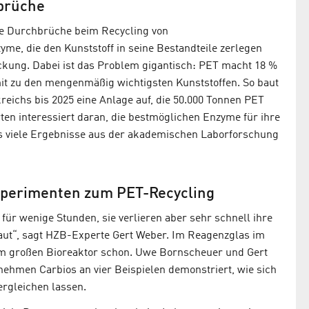
hbrüche
ße Durchbrüche beim Recycling von
me, die den Kunststoff in seine Bestandteile zerlegen
eckung. Dabei ist das Problem gigantisch: PET macht 18 %
mit zu den mengenmäßig wichtigsten Kunststoffen. So baut
ichs bis 2025 eine Anlage auf, die 50.000 Tonnen PET
rten interessiert daran, die bestmöglichen Enzyme für ihre
dass viele Ergebnisse aus der akademischen Laborforschung
xperimenten zum PET-Recycling
r wenige Stunden, sie verlieren aber sehr schnell ihre
ebaut“, sagt HZB-Experte Gert Weber. Im Reagenzglas im
im großen Bioreaktor schon. Uwe Bornscheuer und Gert
men Carbios an vier Beispielen demonstriert, wie sich
rgleichen lassen.