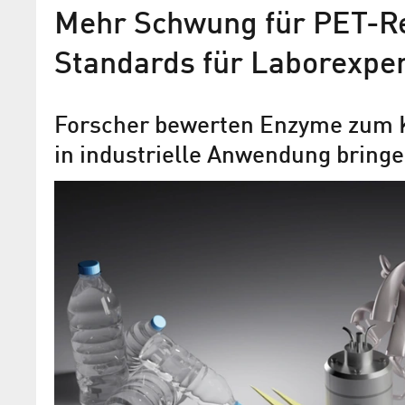
Mehr Schwung für PET-Re
Standards für Laborexpe
Forscher bewerten Enzyme zum K
in industrielle Anwendung bring
Wie sich Pflanzen reparier
Forschungsgruppe am Helmholtz-Zent
findet den entscheidenden genetischen