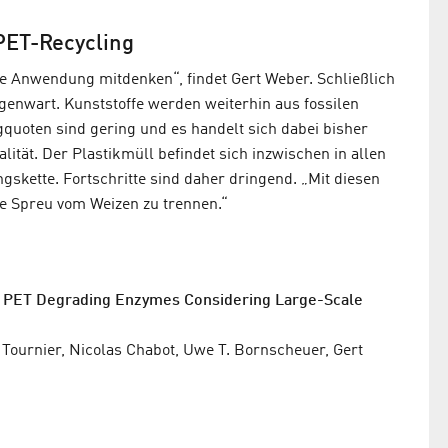
PET-Recycling
le Anwendung mitdenken“, findet Gert Weber. Schließlich
genwart. Kunststoffe werden weiterhin aus fossilen
gquoten sind gering und es handelt sich dabei bisher
ität. Der Plastikmüll befindet sich inzwischen in allen
skette. Fortschritte sind daher dringend. „Mit diesen
ie Spreu vom Weizen zu trennen.“
d PET Degrading Enzymes Considering Large-Scale
 Tournier, Nicolas Chabot, Uwe T. Bornscheuer, Gert