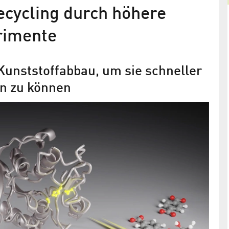
cycling durch höhere
rimente
unststoffabbau, um sie schneller
en zu können
„Molekulare Schere“ für den
en
Plastikmüll
rum Berlin
Enzym zum Zerlegen von PET-Kunststoff an BESS
 Schalter
II entschlüsselt