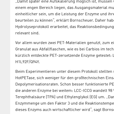
„Damit später eine Aufskalierung möglich ist, müssen
einem engen Bereich liegen, das Ausgangsmaterial mus
einheitlicher sein, um die Leistung der Enzyme und 
beurteilen zu können“, erklärt Bornscheuer. Daher hab
Hydrolyseprotokoll erarbeitet, das Reaktionsbedingung
relevant sind.
Vor allem wurden zwei PET-Materialien genutzt, zum e
Granulat aus Abfallflaschen, wie es bei Carbios im tec
kürzlich entdeckte PET-zersetzende Enzyme getestet
H1L92F/Q94Y.
Beim Experimentieren unter diesem Protokoll stellten 
HotPETase, sich weniger für den großtechnischen Einsa
Depolymerisationsraten. Schon besser funktionierte P
die anderen Enzyme bei weitem: LCC-ICCG wandelt 98 
Terephthalsäure (TPA) und Ethylenglykol (EG) um. „Dar
Enzymmenge um den Faktor 3 und die Reaktionstemperat
dieses Enzyms auch wirtschaftlicher wird“, sagt Borns