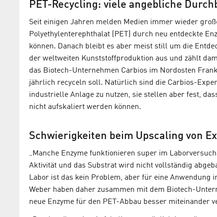
PET-Recycling: viele angebliche Durc
Seit einigen Jahren melden Medien immer wieder gro
Polyethylenterephthalat (PET) durch neu entdeckte Enzy
können. Danach bleibt es aber meist still um die Entd
der weltweiten Kunststoffproduktion aus und zählt da
das Biotech-Unternehmen Carbios im Nordosten Frankre
jährlich recyceln soll. Natürlich sind die Carbios-Expe
industrielle Anlage zu nutzen, sie stellen aber fest, 
nicht aufskaliert werden können.
Schwierigkeiten beim Upscaling von E
„Manche Enzyme funktionieren super im Laborversuch fü
Aktivität und das Substrat wird nicht vollständig abg
Labor ist das kein Problem, aber für eine Anwendung 
Weber haben daher zusammen mit dem Biotech-Unterneh
neue Enzyme für den PET-Abbau besser miteinander ve