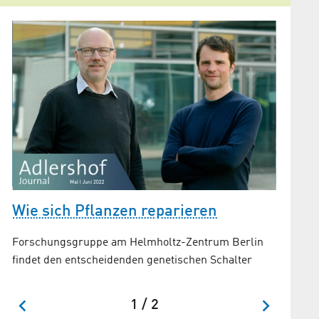
„Mole
Wie sich Pflanzen reparieren
Plast
Forschungsgruppe am Helmholtz-Zentrum Berlin
Y
Enzym z
findet den entscheidenden genetischen Schalter
II entsc
1 / 2