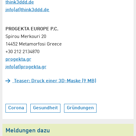
think3ddd.de
info(at)think3ddd.de
PROGEKTA EUROPE P.C.
Spirou Merkouri 20
14452 Metamorfosi Greece
+30 212 2134870
progekta.gr
info(at)progekta.gr
Teaser: Druck einer 3D-Maske (9 MB)
Corona
Gesundheit
Gründungen
Meldungen dazu