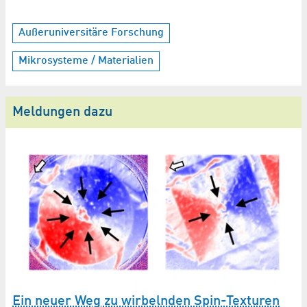
Außeruniversitäre Forschung
Mikrosysteme / Materialien
Meldungen dazu
L
Ein neuer Weg zu wirbelnden Spin-Texturen