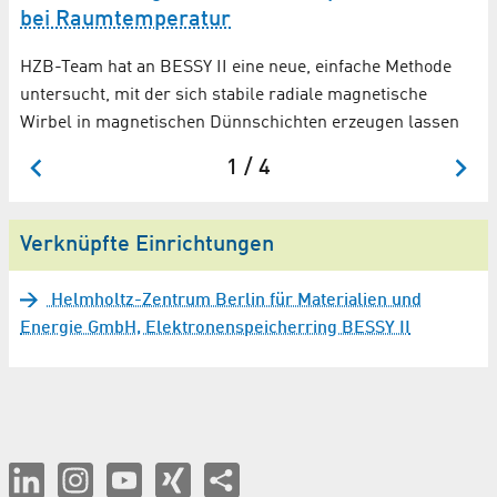
w
bei Raumtemperatur
Wi
HZB-Team hat an BESSY II eine neue, einfache Methode
ür
P
untersucht, mit der sich stabile radiale magnetische
Wirbel in magnetischen Dünnschichten erzeugen lassen
1 / 4
Verknüpfte Einrichtungen
Helmholtz-Zentrum Berlin für Materialien und
Energie GmbH, Elektronenspeicherring BESSY II