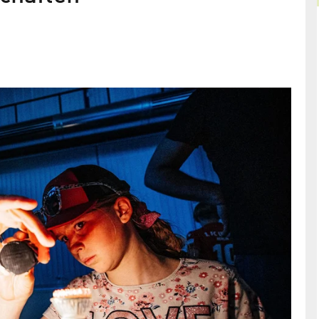
Turbo für Talente
­
So wird der MINT-Nachwuchs im Technologiepar
chtbar
Adlershof gefördert
ften werden
Berlin