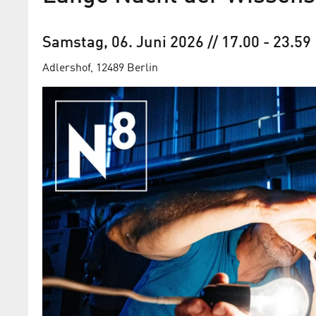
Samstag, 06. Juni 2026
// 17.00
-
23.59
Adlershof, 12489 Berlin
Call for Videos: Nachwuchs
forschung aus Adlershof si
machen
Bei der Langen Nacht der Wissenscha
Kandidatinnen und Kandidaten für die 