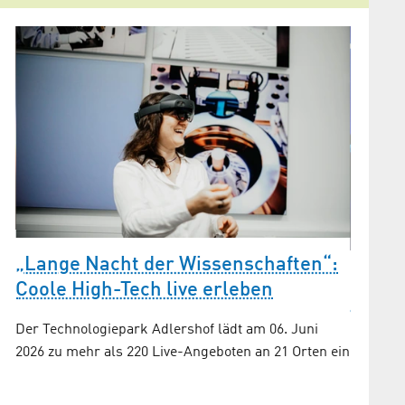
„Lange Nacht der Wissenschaften“:
Call 
Coole High-Tech live erleben
k
forsc
mach
Der Technologiepark Adlershof lädt am 06. Juni
2026 zu mehr als 220 Live-Angeboten an 21 Orten ein
Bei der
Kandidat