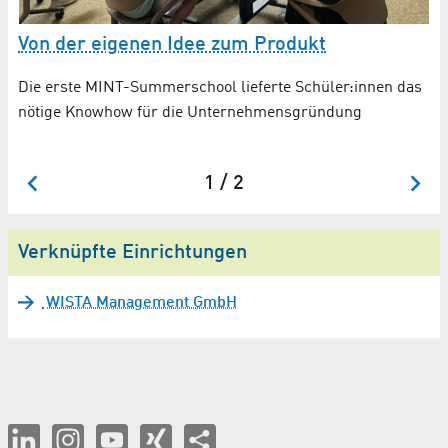
N
Von der eigenen Idee zum Produkt
F
Die erste MINT-Summerschool lieferte Schüler:innen das
EU
nötige Knowhow für die Unternehmensgründung
Pa
Fo
1 / 2
Verknüpfte Einrichtungen
WISTA Management GmbH