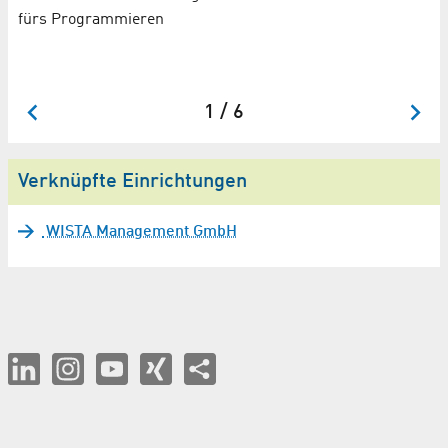
fürs Programmieren
Be
üb
We
1 / 6
Verknüpfte Einrichtungen
WISTA Management GmbH