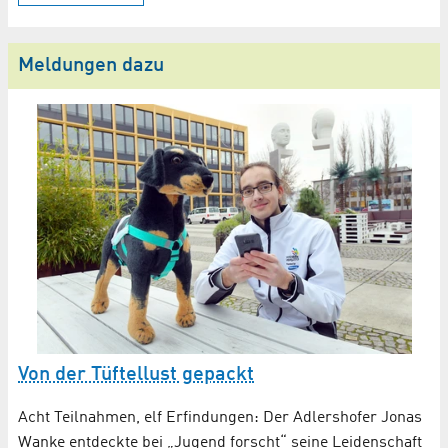
Meldungen dazu
Von der Tüftellust gepackt
J
P
Acht Teilnahmen, elf Erfindungen: Der Adlershofer Jonas
Y
Wanke entdeckte bei „Jugend forscht“ seine Leidenschaft