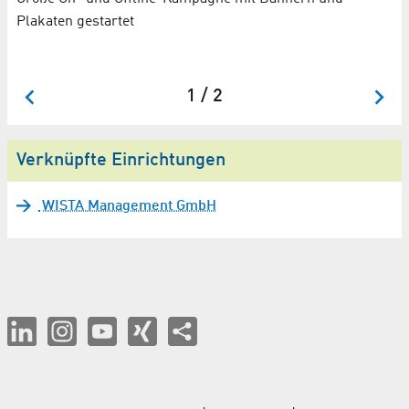
ke
Plakaten gestartet
l,
fe
da
1 / 2
Verknüpfte Einrichtungen
WISTA Management GmbH