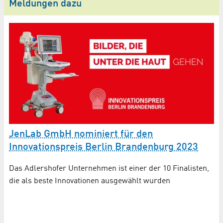
Meldungen dazu
JenLab GmbH nominiert für den
Innovationspreis Berlin Brandenburg 2023
P
Das Adlershofer Unternehmen ist einer der 10 Finalisten,
I
die als beste Innovationen ausgewählt wurden
g
Zw
au