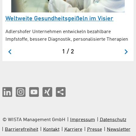
Weltweite Gesundheitsgeißeln im Visier
S
Adlershofer Unternehmen entwickeln bezahlbare
Ad
Impfstoffe, bessere Diagnostik, personalisierte Therapien
Zu
1 / 2
© WISTA Management GmbH
Impressum
Datenschutz
Barrierefreiheit
Kontakt
Karriere
Presse
Newsletter