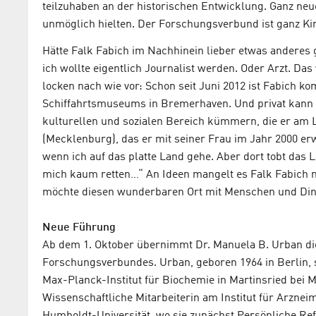
teilzuhaben an der historischen Entwicklung. Ganz neu
unmöglich hielten. Der Forschungsverbund ist ganz Kin
Hätte Falk Fabich im Nachhinein lieber etwas andere
ich wollte eigentlich Journalist werden. Oder Arzt. 
locken nach wie vor: Schon seit Juni 2012 ist Fabich 
Schiffahrtsmuseums in Bremerhaven. Und privat kann 
kulturellen und sozialen Bereich kümmern, die er am 
(Mecklenburg), das er mit seiner Frau im Jahr 2000 erw
wenn ich auf das platte Land gehe. Aber dort tobt das
mich kaum retten…“ An Ideen mangelt es Falk Fabich n
möchte diesen wunderbaren Ort mit Menschen und Ding
Neue Führung
Ab dem 1. Oktober übernimmt Dr. Manuela B. Urban di
Forschungsverbundes. Urban, geboren 1964 in Berlin, 
Max-Planck-Institut für Biochemie in Martinsried bei M
Wissenschaftliche Mitarbeiterin am Institut für Arzneim