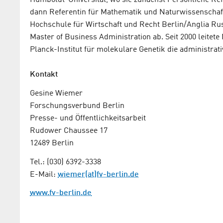
Humboldt-Universität, wo sie zunächst Persönliche Re
dann Referentin für Mathematik und Naturwissenschafte
Hochschule für Wirtschaft und Recht Berlin/Anglia Ru
Master of Business Administration ab. Seit 2000 leite
Planck-Institut für molekulare Genetik die administrat
Kontakt
Gesine Wiemer
Forschungsverbund Berlin
Presse- und Öffentlichkeitsarbeit
Rudower Chaussee 17
12489 Berlin
Tel.: (030) 6392-3338
E-Mail:
wiemer(at)fv-berlin.de
www.fv-berlin.de