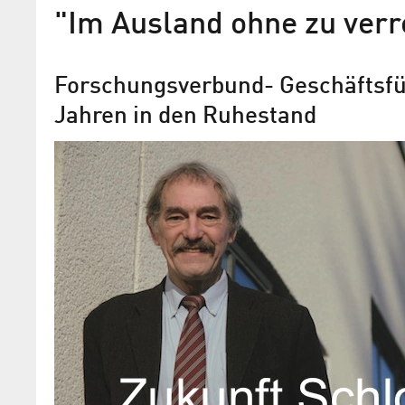
"Im Ausland ohne zu verr
Forschungsverbund- Geschäftsfüh
Jahren in den Ruhestand
Wechsel in der Geschäftsf
des Forschungsverbundes B
Dr. Manuela Urban verlässt den FVB / D
Fabich übernimmt die kommissarische