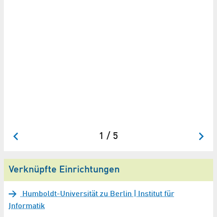
H
fu
Da
He
Kö
1 / 5
Verknüpfte Einrichtungen
Humboldt-Universität zu Berlin | Institut für
Informatik