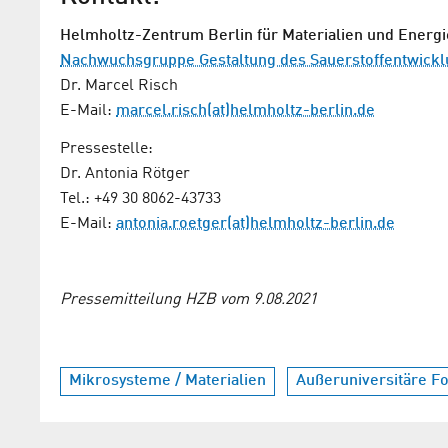
Helmholtz-Zentrum Berlin für Materialien und Energi
Nachwuchsgruppe Gestaltung des Sauerstoffentwic
Dr. Marcel Risch
E-Mail:
marcel.risch(at)helmholtz-berlin.de
Pressestelle:
Dr. Antonia Rötger
Tel.: +49 30 8062-43733
E-Mail:
antonia.roetger(at)helmholtz-berlin.de
Pressemitteilung HZB vom 9.08.2021
Mikrosysteme / Materialien
Außeruniversitäre F