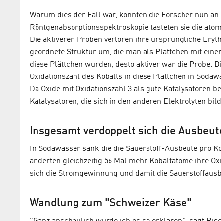
Warum dies der Fall war, konnten die Forscher nun an 
Röntgenabsorptionsspektroskopie tasteten sie die at
Die aktiveren Proben verloren ihre ursprüngliche Eryth
geordnete Struktur um, die man als Plättchen mit eine
diese Plättchen wurden, desto aktiver war die Probe. D
Oxidationszahl des Kobalts in diese Plättchen in Sodaw
Da Oxide mit Oxidationszahl 3 als gute Katalysatoren be
Katalysatoren, die sich in den anderen Elektrolyten bil
Insgesamt verdoppelt sich die Ausbeut
In Sodawasser sank die die Sauerstoff-Ausbeute pro Ko
änderten gleichzeitig 56 Mal mehr Kobaltatome ihre Ox
sich die Stromgewinnung und damit die Sauerstoffausbe
Wandlung zum "Schweizer Käse"
"Ganz anschaulich würde ich es so erklären", sagt Risc