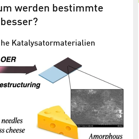
rum werden bestimmte
 besser?
he Katalysatormaterialien
n
HZB-Team erforscht preiswerte
r
Katalysatoren für die Produktion v
obachtet
Wasserstoff
ine von
Mit einem neuen Instrument an BESSY II zeigen si
licke in
wie Molybdän-Sulfid-Dünnschichten durch Licht