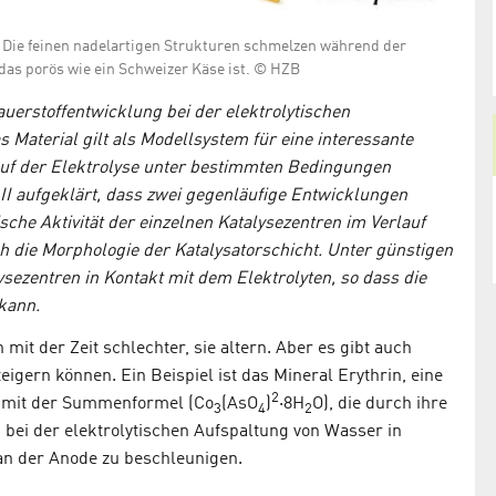
katalytisch aktiviert werden
 Die feinen nadelartigen Strukturen schmelzen während der
das porös wie ein Schweizer Käse ist. © HZB
Sauerstoffentwicklung bei der elektrolytischen
Material gilt als Modellsystem für eine interessante
auf der Elektrolyse unter bestimmten Bedingungen
II aufgeklärt, dass zwei gegenläufige Entwicklungen
ische Aktivität der einzelnen Katalysezentren im Verlauf
ch die Morphologie der Katalysatorschicht. Unter günstigen
zentren in Kontakt mit dem Elektrolyten, so dass die
 kann.
mit der Zeit schlechter, sie altern. Aber es gibt auch
eigern können. Ein Beispiel ist das Mineral Erythrin, eine
2
n mit der Summenformel (Co
(AsO
)
·8H
O), die durch ihre
3
4
2
m bei der elektrolytischen Aufspaltung von Wasser in
an der Anode zu beschleunigen.