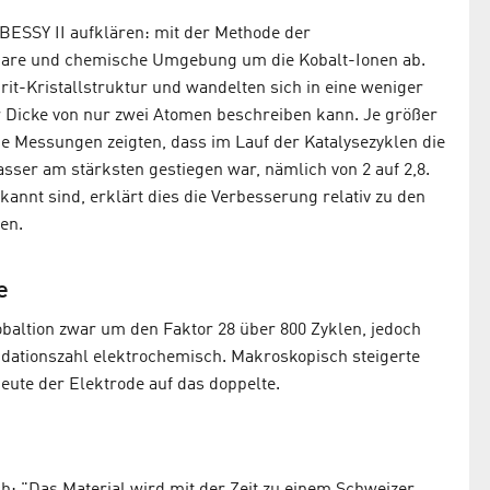
BESSY II aufklären: mit der Methode der
omare und chemische Umgebung um die Kobalt-Ionen ab.
rit-Kristallstruktur und wandelten sich in eine weniger
r Dicke von nur zwei Atomen beschreiben kann. Je größer
ie Messungen zeigten, dass im Lauf der Katalysezyklen die
asser am stärksten gestiegen war, nämlich von 2 auf 2,8.
kannt sind, erklärt dies die Verbesserung relativ zu den
den.
e
baltion zwar um den Faktor 28 über 800 Zyklen, jedoch
idationszahl elektrochemisch. Makroskopisch steigerte
ute der Elektrode auf das doppelte.
h: "Das Material wird mit der Zeit zu einem Schweizer