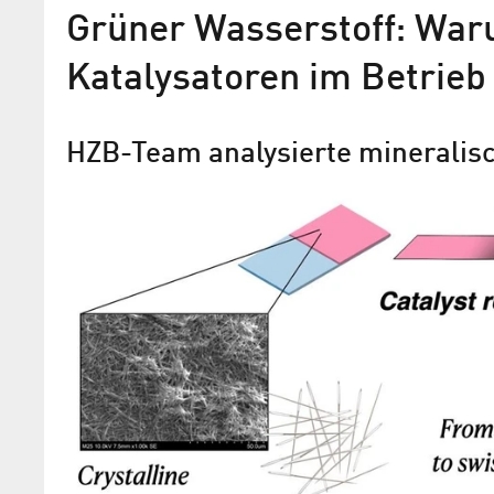
Grüner Wasserstoff: Wa
Katalysatoren im Betrieb
HZB-Team analysierte mineralisc
Ein- und Auswanderung vo
Gastatomen in nanoporöse
Speicherstruktur direkt be
Forschung an der PTB-Röntgen-Beaml
BESSY II legt Grundlagen für neue Einb