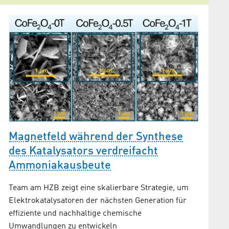
Magnetfeld während der Synthese
Grüne
des Katalysators verdreifacht
Meerw
Ammoniakausbeute
on
Internat
verschi
Team am HZB zeigt eine skalierbare Strategie, um
Elektrokatalysatoren der nächsten Generation für
e,
effiziente und nachhaltige chemische
Umwandlungen zu entwickeln