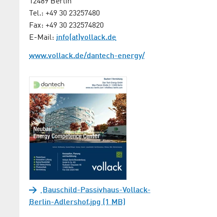
12489 Berlin
Tel.: +49 30 23257480
Fax: +49 30 232574820
E-Mail:
info(at)vollack.de
www.vollack.de/dantech-energy/
Bauschild-Passivhaus-Vollack-
Berlin-Adlershof.jpg (1 MB)