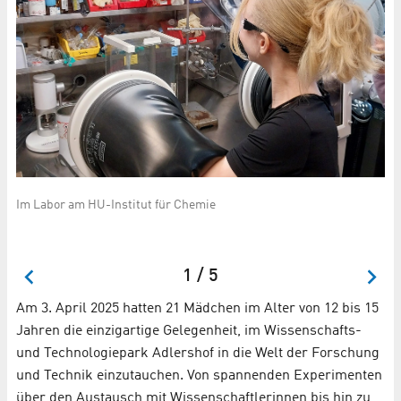
Im Labor am HU-Institut für Chemie
li
de
vi
Tr
1 / 5
Am 3. April 2025 hatten 21 Mädchen im Alter von 12 bis 15
Jahren die einzigartige Gelegenheit, im Wissenschafts-
und Technologiepark Adlershof in die Welt der Forschung
und Technik einzutauchen. Von spannenden Experimenten
über den Austausch mit Wissenschaftlerinnen bis hin zu