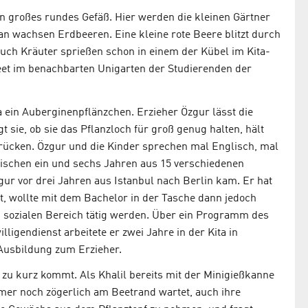
ein großes rundes Gefäß. Hier werden die kleinen Gärtner
n wachsen Erdbeeren. Eine kleine rote Beere blitzt durch
Auch Kräuter sprießen schon in einem der Kübel im Kita-
Beet im benachbarten Unigarten der Studierenden der
a ein Auberginenpflänzchen. Erzieher Özgur lässt die
t sie, ob sie das Pflanzloch für groß genug halten, hält
udrücken. Özgur und die Kinder sprechen mal Englisch, mal
zwischen ein und sechs Jahren aus 15 verschiedenen
gur vor drei Jahren aus Istanbul nach Berlin kam. Er hat
t, wollte mit dem Bachelor in der Tasche dann jedoch
m sozialen Bereich tätig werden. Über ein Programm des
ligendienst arbeitete er zwei Jahre in der Kita in
 Ausbildung zum Erzieher.
d zu kurz kommt. Als Khalil bereits mit der Minigießkanne
mer noch zögerlich am Beetrand wartet, auch ihre