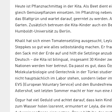
Heute ist Pflanznachmittag in der Kita. Als Beet dient 
gleich Gemüsepflanzen einsetzen. Im Pflanztrog nebena
das Blattgrün und wartet darauf, geerntet zu werden. 
Garten. Zusätzlich betreuen die Kita-Kinder auch ein 
Humboldt-Universität zu Berlin.
Khalil hat sich einen Tomatensetzling ausgesucht, Leyl
Steppkes so gut wie alles selbstständig machen. Er frag
den Sack mit der Erde auf und hilft die Setzlinge anz
Deutsch – die Kita ist bilingual, insgesamt 30 Kinder 
Nationen werden hier betreut. Da passt es gut, dass Öz
Molekularbiologie und Gentechnik in der Türkei studier
nicht hauptsächlich im Labor stehen, sondern lieber i
EVS (European Voluntary Service) und den Bundesfreiwil
Adlershof, seit letzten Sommer macht er hier nun eine
Özgur hat viel Geduld und achtet darauf, dass kein Kin
zum Wasser holen losrennt, ermuntert er Leyla, die im