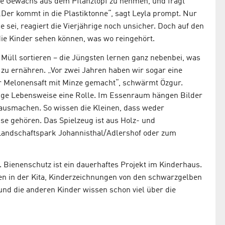
arte Gewächs aus dem Pflanztopf zu nehmen, und fragt
„Der kommt in die Plastiktonne“, sagt Leyla prompt. Nur
e sei, reagiert die Vierjährige noch unsicher. Doch auf den
die Kinder sehen können, was wo reingehört.
 Müll sortieren – die Jüngsten lernen ganz nebenbei, was
 zu ernähren. „Vor zwei Jahren haben wir sogar eine
Melonensaft mit Minze gemacht“, schwärmt Özgur.
ltige Lebensweise eine Rolle. Im Essenraum hängen Bilder
ausmachen. So wissen die Kleinen, dass weder
e gehören. Das Spielzeug ist aus Holz- und
 Landschaftspark Johannisthal/Adlershof oder zum
. Bienenschutz ist ein dauerhaftes Projekt im Kinderhaus.
en in der Kita, Kinderzeichnungen von den schwarzgelben
nd die anderen Kinder wissen schon viel über die