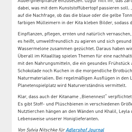
Auberginenpflanze einzusetzen. Özgur hilft ihr, das z
dabei, was mit dem Kunststoffübertopf passieren soll. 
auf die Nachfrage, ob das die blaue oder die gelbe Tonn
farbigen Mülleimern in der Kita kleben Bilder, sodass 
Einpflanzen, pflegen, ernten und natürlich vernaschen,
es heißt, umweltfreundlich zu agieren und sich gesund
Wassermelone zusammen gezüchtet. Daraus haben wir 
Überall im Kitaalltag spielen Themen für eine nachha
mit den Nahrungsmitteln, die ein gesundes Frühstück 
Schokolade noch Kuchen in die morgendliche Brotbüchs
Naturmaterialien. Bei regelmäßigen Ausflügen in den
Planetenspielplatz wird Naturverständnis vermittelt.
Klar, dass auch der Kitaname „Bienennest“ verpflichtet
Es gibt Stoff- und Plüschbienen in verschiedenen Größ
Nutztierchen hängen an den Wänden und Khalil, Leyla u
Lebensweise unserer Honiglieferanten.
Von Sylvia Nitschke für
Adlershof Journal