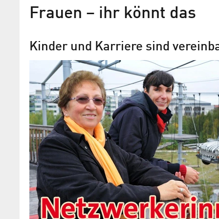
Frauen – ihr könnt das
Kinder und Karriere sind vereinb
Stetiger Kampf für
Chancengleichheit
Márta Gutsche wurde ausgezeichnet al
Botschafterin des Jahres 2012"