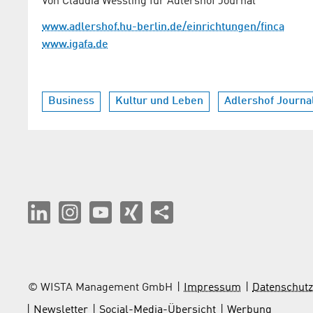
Von Claudia Wessling für Adlershof Journal
www.adlershof.hu-berlin.de/einrichtungen/finca
www.igafa.de
Business
Kultur und Leben
Adlershof Journa
© WISTA Management GmbH
Impressum
Datenschutz
Newsletter
Social-Media-Übersicht
Werbung