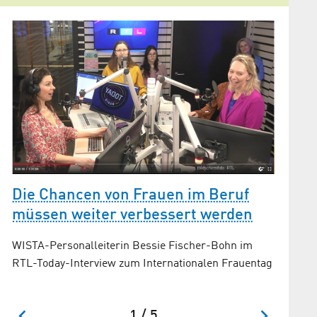
Die Chancen von Frauen im Beruf
LaNA 
müssen weiter verbessert werden
Adlersho
Persönli
WISTA-Personalleiterin Bessie Fischer-Bohn im
RTL-Today-Interview zum Internationalen Frauentag
1 / 5