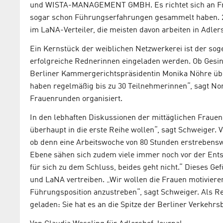
und WISTA-MANAGEMENT GMBH. Es richtet sich an Fraue
sogar schon Führungserfahrungen gesammelt haben. 
im LaNA-Verteiler, die meisten davon arbeiten in Adlers
Ein Kernstück der weiblichen Netzwerkerei ist der so
erfolgreiche Rednerinnen eingeladen werden. Ob Gesine
Berliner Kammergerichtspräsidentin Monika Nöhre über 
haben regelmäßig bis zu 30 Teilnehmerinnen“, sagt Nor
Frauenrunden organisiert.
In den lebhaften Diskussionen der mittäglichen Frau
überhaupt in die erste Reihe wollen“, sagt Schweiger. 
ob denn eine Arbeitswoche von 80 Stunden erstrebensw
Ebene sähen sich zudem viele immer noch vor der Ent
für sich zu dem Schluss, beides geht nicht.“ Dieses Gef
und LaNA vertreiben. „Wir wollen die Frauen motivieren
Führungsposition anzustreben“, sagt Schweiger. Als Re
geladen: Sie hat es an die Spitze der Berliner Verkehrsb