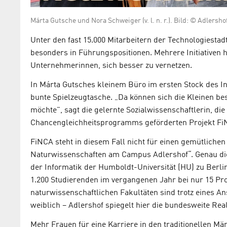
Márta Gutsche und Nora Schweiger (v. l. n. r.). Bild: © Adlersho
Unter den fast 15.000 Mitarbeitern der Technologiesta
besonders in Führungspositionen. Mehrere Initiativen 
Unternehmerinnen, sich besser zu vernetzen.
In Márta Gutsches kleinem Büro im ersten Stock des 
bunte Spielzeugtasche. „Da können sich die Kleinen bes
möchte", sagt die gelernte Sozialwissenschaftlerin, di
Chancengleichheitsprogramms geförderten Projekt Fi
FiNCA steht in diesem Fall nicht für einen gemütliche
Naturwissenschaften am Campus Adlershof“. Genau die
der Informatik der Humboldt-Universität (HU) zu Berli
1.200 Studierenden im vergangenen Jahr bei nur 15 Pr
naturwissenschaftlichen Fakultäten sind trotz eines Ans
weiblich – Adlershof spiegelt hier die bundesweite Real
Mehr Frauen für eine Karriere in den traditionellen