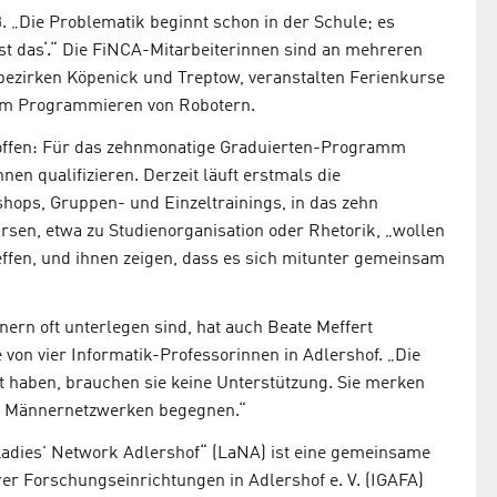
iß. „Die Problematik beginnt schon in der Schule; es
st das‘.“ Die FiNCA-Mitarbeiterinnen sind an mehreren
rbezirken Köpenick und Treptow, veranstalten Ferienkurse
zum Programmieren von Robotern.
 offen: Für das zehnmonatige Graduierten-Programm
en qualifizieren. Derzeit läuft erstmals die
ops, Gruppen- und Einzeltrainings, in das zehn
en, etwa zu Studienorganisation oder Rhetorik, „wollen
effen, und ihnen zeigen, dass es sich mitunter gemeinsam
rn oft unterlegen sind, hat auch Beate Meffert
ne von vier Informatik-Professorinnen in Adlershof. „Die
ht haben, brauchen sie keine Unterstützung. Sie merken
ie Männernetzwerken begegnen.“
adies' Network Adlershof“ (LaNA) ist eine gemeinsame
ärer Forschungseinrichtungen in Adlershof e. V. (IGAFA)