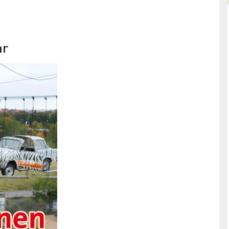
ar
Adlershof Journal
November/Dezember 2012
s "MINT-
Worauf wir stehen: Gut vernetzt in der
Wissenschaftsstadt