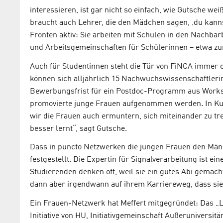
interessieren, ist gar nicht so einfach, wie Gutsche we
braucht auch Lehrer, die den Mädchen sagen, ‚du kann
Fronten aktiv: Sie arbeiten mit Schulen in den Nachba
und Arbeitsgemeinschaften für Schülerinnen – etwa 
Auch für Studentinnen steht die Tür von FiNCA immer
können sich alljährlich 15 Nachwuchswissenschaftlerinn
Bewerbungsfrist für ein Postdoc-Programm aus Worksh
promovierte junge Frauen aufgenommen werden. In Kurs
wir die Frauen auch ermuntern, sich miteinander zu tr
besser lernt“, sagt Gutsche.
Dass in puncto Netzwerken die jungen Frauen den Männe
festgestellt. Die Expertin für Signalverarbeitung ist ei
Studierenden denken oft, weil sie ein gutes Abi gemac
dann aber irgendwann auf ihrem Karriereweg, dass s
Ein Frauen-Netzwerk hat Meffert mitgegründet: Das „L
Initiative von HU, Initiativgemeinschaft Außeruniversit