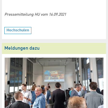
Pressemitteilung HU vom 16.09.2021
Hochschulen
Meldungen dazu
S
Q
Fo
Re
Un
St
Di