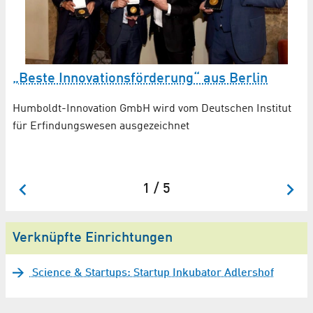
„Beste Innovationsförderung“ aus Berlin
A
Humboldt-Innovation GmbH wird vom Deutschen Institut
für Erfindungswesen ausgezeichnet
1 / 5
Verknüpfte Einrichtungen
Science & Startups: Startup Inkubator Adlershof