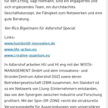
für den Erfolg, sagt Hofmann, sind ein engagiertes und
sich ergänzendes Team, ein durchdachtes
Geschäftskonzept, die Fähigkeit zum Netzwerken und eine
gute Beratung.
Von Rico Bigelmann für Adlershof Special
Links:
www.humboldt-innovation.de
www.life-action.eu
www.creative-quantum.eu
In Adlershof arbeiten HU und HI eng mit der WISTA-
MANAGEMENT GmbH und dem Innovations- und
GründerZentrum Adlershof (IGZ) sowie deren
Betreibergesellschaft IZBM zusammen. Am Standort ist
so ein Netzwerk von (Jung-)Unternehmern entstanden,
das von den Synergien zwischen Industrie und Forschung
profitiert. Mit der Spin-Off-ZONE reicht die strukturelle
Versorgungskette für Ausgründungen vom universitären